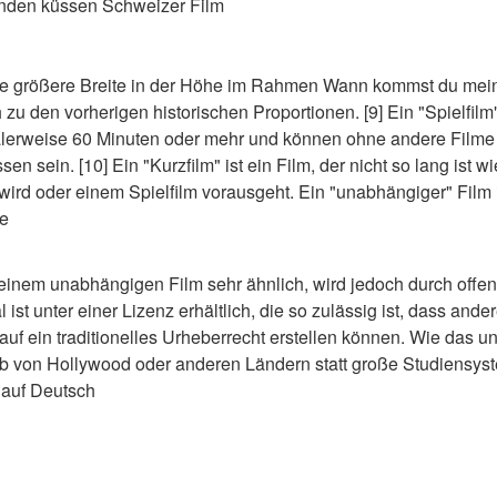
den küssen Schweizer Film
 eine größere Breite in der Höhe im Rahmen Wann kommst du me
zu den vorherigen historischen Proportionen. [9] Ein "Spielfilm"
erweise 60 Minuten oder mehr und können ohne andere Filme i
n sein. [10] Ein "Kurzfilm" ist ein Film, der nicht so lang ist wie
wird oder einem Spielfilm vorausgeht. Ein "unabhängiger" Film i
ie
t einem unabhängigen Film sehr ähnlich, wird jedoch durch of
 ist unter einer Lizenz erhältlich, die so zulässig ist, dass ande
auf ein traditionelles Urheberrecht erstellen können. Wie das u
b von Hollywood oder anderen Ländern statt große Studiensy
auf Deutsch