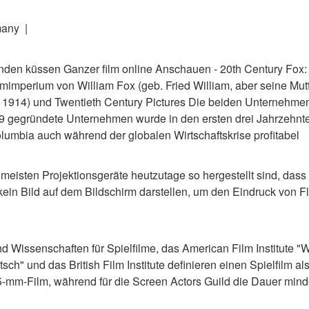
many |
en küssen Ganzer film online Anschauen - 20th Century Fox
lmimperium von William Fox (geb. Fried William, aber seine Mut
 1914) und Twentieth Century Pictures Die beiden Unternehmen
9 gegründete Unternehmen wurde in den ersten drei Jahrzehnt
umbia auch während der globalen Wirtschaftskrise profitabel
 meisten Projektionsgeräte heutzutage so hergestellt sind, dass
ein Bild auf dem Bildschirm darstellen, um den Eindruck von Flui
d Wissenschaften für Spielfilme, das American Film Institute
" und das British Film Institute definieren einen Spielfilm al
5-mm-Film, während für die Screen Actors Guild die Dauer mind