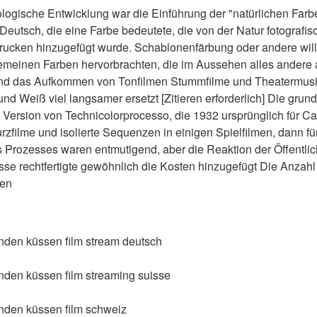
nologische Entwicklung war die Einführung der "natürlichen Fa
eutsch, die eine Farbe bedeutete, die von der Natur fotograf
cken hinzugefügt wurde. Schablonenfärbung oder andere willk
gemeinen Farben hervorbrachten, die im Aussehen alles andere a
rend das Aufkommen von Tonfilmen Stummfilme und Theatermusik
nd Weiß viel langsamer ersetzt [Zitieren erforderlich] Die gru
en Version von Technicolorprocesso, die 1932 ursprünglich für C
rzfilme und isolierte Sequenzen in einigen Spielfilmen, dann f
 Prozesses waren entmutigend, aber die Reaktion der Öffentlic
 rechtfertigte gewöhnlich die Kosten hinzugefügt Die Anzahl 
men
en küssen film stream deutsch
en küssen film streaming suisse
den küssen film schweiz