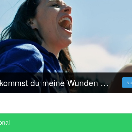
Bluray | Wann kommst du meine Wunden küssen Ganzer film Deutsch stream
S
onal